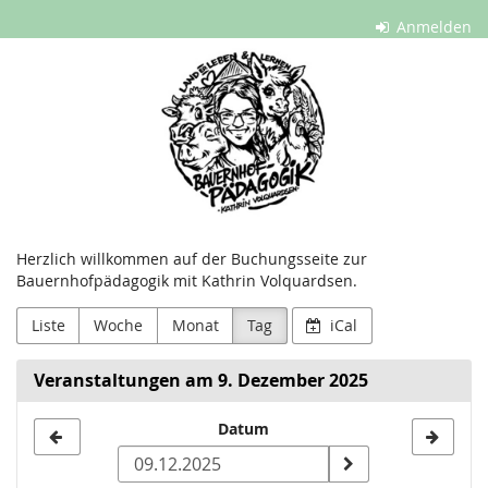
Zum
Anmelden
Haupt-
Der
Inhalt
springen
Marienhof
Herzlich willkommen auf der Buchungsseite zur
Bauernhofpädagogik mit Kathrin Volquardsen.
Liste
Woche
Monat
Tag
iCal
Veranstaltungen am 9. Dezember 2025
Datum
Datum
zur